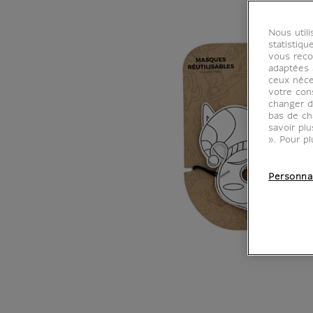
Nous util
statistiqu
vous reco
adaptées à
ceux néce
votre con
changer d
bas de ch
savoir pl
». Pour pl
Personna