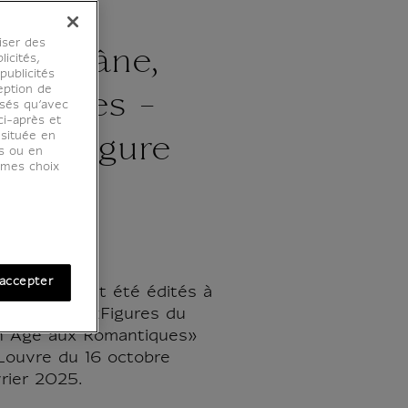
r et
iser des
ables, âne,
licités,
ublicités
eption de
, cornes -
osés qu’avec
ci-après et
 située en
tion Figure
es ou en
r mes choix
accepter
 colorier ont été édités à
l'exposition «Figures du
 Âge aux Romantiques»
ouvre du 16 octobre
rier 2025.