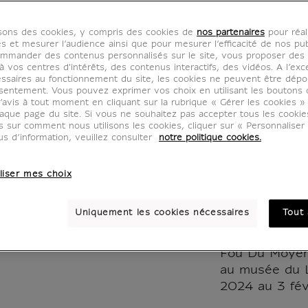
colorie
isons des cookies, y compris des cookies de
nos partenaires
pour réal
réutlis
es et mesurer l’audience ainsi que pour mesurer l’efficacité de nos pub
mmander des contenus personnalisés sur le site, vous proposer des p
 vos centres d'intérêts, des contenus interactifs, des vidéos. A l’exc
grelots
ssaires au fonctionnement du site, les cookies ne peuvent être dép
sentement. Vous pouvez exprimer vos choix en utilisant les boutons 
’avis à tout moment en cliquant sur la rubrique « Gérer les cookies »
Exposi
aque page du site. Si vous ne souhaitez pas accepter tous les cooki
us sur comment nous utilisons les cookies, cliquer sur « Personnalise
us d’information, veuillez consulter
notre politique cookies.
du Fou
liser mes choix
CJ400074
Uniquement les cookies nécessaires
Tout 
Ces masques à
l'occasion de 
Fou Du Moyen
au musée du L
2024 au 3 fév