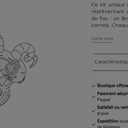
Ce kit unique 
représentant 
du fou : un ân
cornes. Chaqu
Lire la suite
Caractéristiq
Section fermée
Boutique officie
Paiement sécur
Paypal
Satisfait ou re
d'avis
Expédition
sous
de livraison