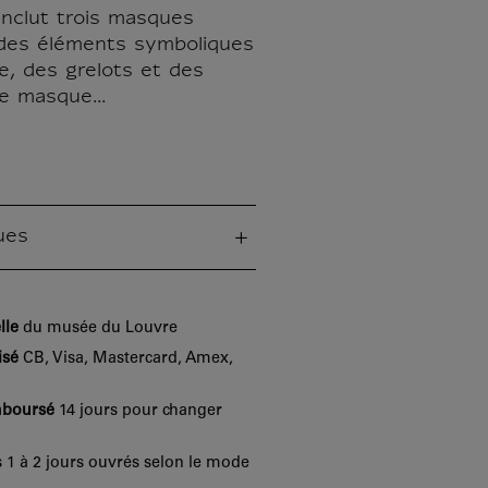
inclut trois masques
des éléments symboliques
e, des grelots et des
e masque...
ues
lle
du musée du Louvre
isé
CB, Visa, Mastercard, Amex,
mboursé
14 jours pour changer
 1 à 2 jours ouvrés selon le mode