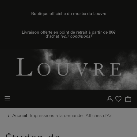
u contenu
 au menu
Boutique officielle du musée du Louvre
Livraison offerte en point de retrait à partir de 80€
d'achat
(
voir conditions
)
{{ new Intl.NumberFormat('fr').format(dimensions.legend.h) }} {{ dimensions.legend.unit }}
Votre compte
Liste d'achat
Accueil
Impressions à la demande
Affiches d'Art