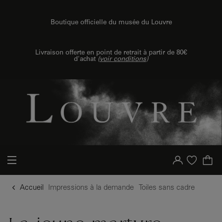
{{ new Intl.NumberFormat('fr').format(dimensions.legend.h) }} {{ dimensions.legend.unit }}
u contenu
 au menu
Boutique officielle du musée du Louvre
Livraison offerte en point de retrait à partir de 80€
d'achat
(
voir conditions
)
Votre compte
Liste d'achat
Accueil
Impressions à la demande
Toiles sans cadre