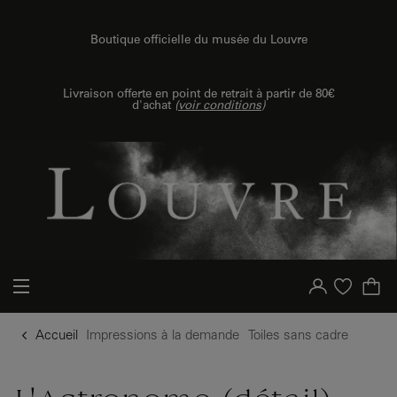
{{ new Intl.NumberFormat('fr').format(dimensions.legend.h) }} {{ dimensions.legend.unit }}
u contenu
 au menu
Boutique officielle du musée du Louvre
Livraison offerte en point de retrait à partir de 80€
d'achat
(
voir conditions
)
Votre compte
Liste d'achat
Accueil
Impressions à la demande
Toiles sans cadre