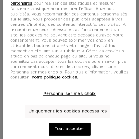
partenaires
pour réaliser des statistiques et mesurer
l’audience ainsi que pour mesurer l’efficacité de nos
publicités, vous recommander des contenus personnalisés
sur le site, vous proposer des publicités adaptées à vos
centres d'intérêts, des contenus interactifs, des vidéos. A
l’exception de ceux nécessaires au fonctionnement du
site, les cookies ne peuvent être déposés qu’avec votre
consentement. Vous pouvez exprimer vos choix en
utilisant les boutons ci-après et changer d’avis à tout
moment en cliquant sur la rubrique « Gérer les cookies »
située en bas de chaque page du site. Si vous ne
souhaitez pas accepter tous les cookies ou en savoir plus
voir en situation
zoom produit
sur comment nous utilisons les cookies, cliquer sur «
Personnaliser mes choix ». Pour plus d’information, veuillez
consulter
notre politique cookies.
Personnaliser mes choix
AFFICHES D'ART
Uniquement les cookies nécessaires
Tout accepter