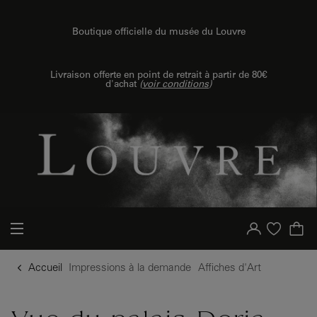
{{ new Intl.NumberFormat('fr').format(dimensions.legend.h) }} {{ dimensions.legend.unit }}
u contenu
 au menu
Boutique officielle du musée du Louvre
Livraison offerte en point de retrait à partir de 80€
d'achat
(
voir conditions
)
Votre compte
Liste d'achat
Accueil
Impressions à la demande
Affiches d'Art