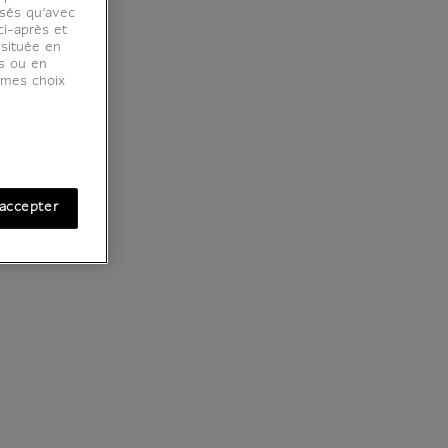
osés qu’avec
ci-après et
 située en
es ou en
r mes choix
accepter