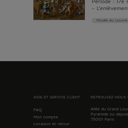
Période : 17e 
- L'enlèvemen
Musée du Louvre
AIDE ET SERVICE CLIENT
RETROUVEZ-NOUS 
Allée du Grand Lou
FAQ
Pyramide ou depuis
Mon compte
75001 Paris
Livraison et retour