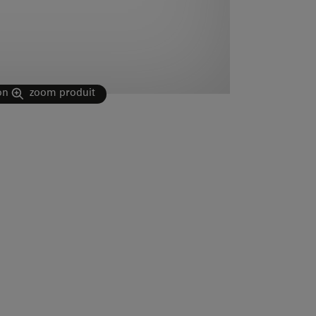
on
zoom produit