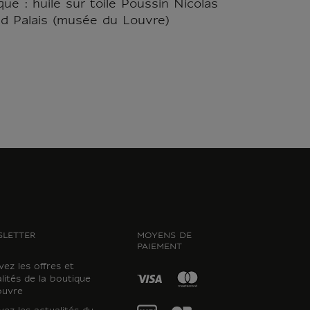
ue : huile sur toile Poussin Nicolas
nd Palais (musée du Louvre)
LETTER
MOYENS DE
PAIEMENT
ez les offres et
lités de la boutique
ouvre