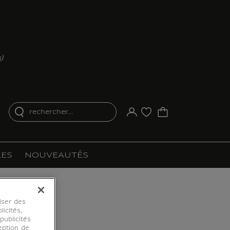
s
)
rechercher...
Votre compte
Liste d'achat
ES
NOUVEAUTÉS
iser des
licités,
ublicités
eption de