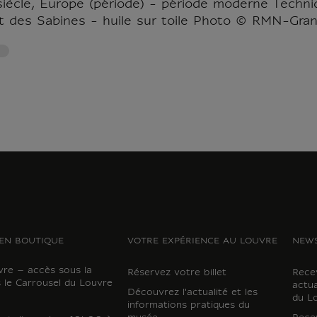
siècle, Europe (période) - période moderne Techniq
t des Sabines - huile sur toile Photo © RMN-Gra
EN BOUTIQUE
VOTRE EXPÉRIENCE AU LOUVRE
NEWS
vre – accès sous la
Réservez votre billet
Recev
 le Carrousel du Louvre
actua
Découvrez l'actualité et les
du L
informations pratiques du