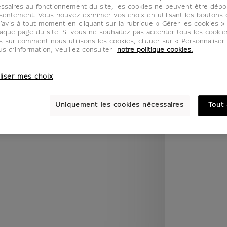
ssaires au fonctionnement du site, les cookies ne peuvent être dép
legend.w) }} {{ dimensions.legend.unit }}
sentement. Vous pouvez exprimer vos choix en utilisant les boutons 
’avis à tout moment en cliquant sur la rubrique « Gérer les cookies »
aque page du site. Si vous ne souhaitez pas accepter tous les cooki
us sur comment nous utilisons les cookies, cliquer sur « Personnalise
PIÈCE
COULEUR
us d’information, veuillez consulter
notre politique cookies.
liser mes choix
Uniquement les cookies nécessaires
Tout 