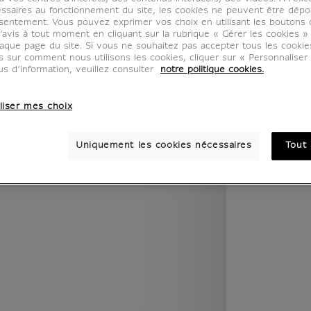
legend.w) }} {{ dimensions.legend.unit }}
ssaires au fonctionnement du site, les cookies ne peuvent être dép
sentement. Vous pouvez exprimer vos choix en utilisant les boutons 
’avis à tout moment en cliquant sur la rubrique « Gérer les cookies »
aque page du site. Si vous ne souhaitez pas accepter tous les cooki
us sur comment nous utilisons les cookies, cliquer sur « Personnalise
PIÈCE
COULEUR
us d’information, veuillez consulter
notre politique cookies.
liser mes choix
Uniquement les cookies nécessaires
Tout 