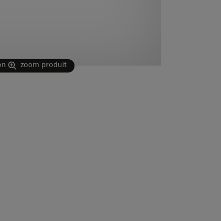
on
zoom produit