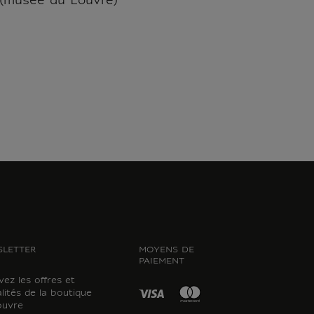
 (musée du Louvre)
LETTER
MOYENS DE
PAIEMENT
ez les offres et
lités de la boutique
ouvre