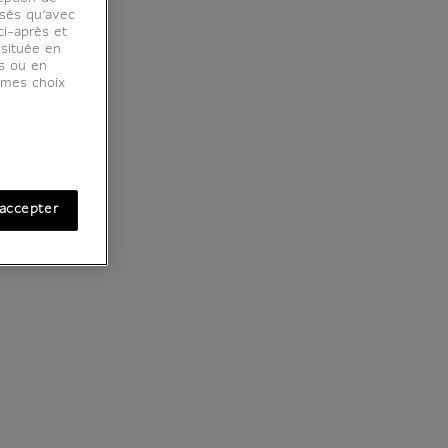
osés qu’avec
ci-après et
 située en
es ou en
r mes choix
accepter