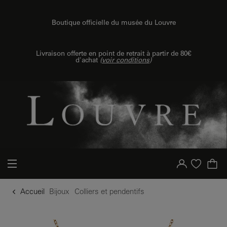
u contenu
 au menu
Boutique officielle du musée du Louvre
Livraison offerte en point de retrait à partir de 80€
d'achat
(
voir conditions
)
Votre compte
Liste d'achat
Accueil
Bijoux
Colliers et pendentifs