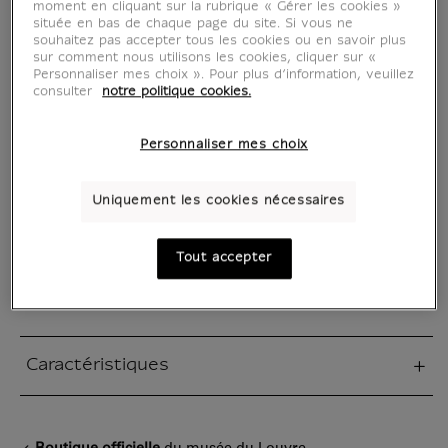
moment en cliquant sur la rubrique « Gérer les cookies »
Cette ligne de bijoux est inspirée par la frise
située en bas de chaque page du site. Si vous ne
souhaitez pas accepter tous les cookies ou en savoir plus
de palmettes visible sur un Calpis conservé au
sur comment nous utilisons les cookies, cliquer sur «
musée du Louvre.
Personnaliser mes choix ». Pour plus d’information, veuillez
Le motif de palmette est un ornement
consulter
notre politique cookies.
classique du répertoire de la Grèce antique.
Personnaliser mes choix
Inspiration :
Calpis, Athènes, -490 / -480 (1er quart du
Uniquement les cookies nécessaires
Ve s. av. J.-C.) Découvert à Vulci (Canino,
Italie...
Tout accepter
Lire la suite
Caractéristiques
tion fermée