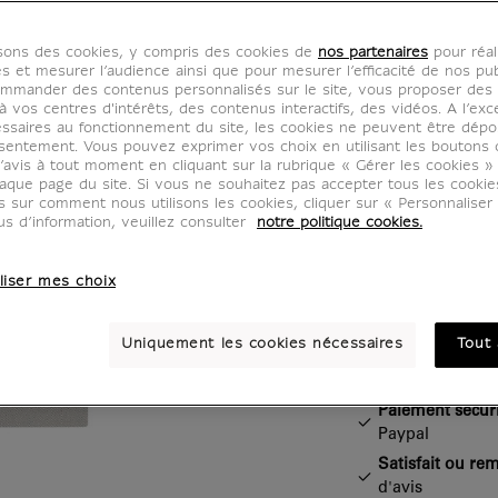
BF400396
isons des cookies, y compris des cookies de
nos partenaires
pour réal
es et mesurer l’audience ainsi que pour mesurer l’efficacité de nos pub
Apportez une 
mmander des contenus personnalisés sur le site, vous proposer des p
 vos centres d'intérêts, des contenus interactifs, des vidéos. A l’exc
style avec ce 
ssaires au fonctionnement du site, les cookies ne peuvent être dép
Taureau ailé. 
sentement. Vous pouvez exprimer vos choix en utilisant les boutons 
’avis à tout moment en cliquant sur la rubrique « Gérer les cookies »
personnaliser
aque page du site. Si vous ne souhaitez pas accepter tous les cooki
trousses.
us sur comment nous utilisons les cookies, cliquer sur « Personnalise
us d’information, veuillez consulter
notre politique cookies.
liser mes choix
Caractéristiq
Section fermée
Uniquement les cookies nécessaires
Tout 
Boutique officie
Paiement sécur
Paypal
Satisfait ou re
d'avis