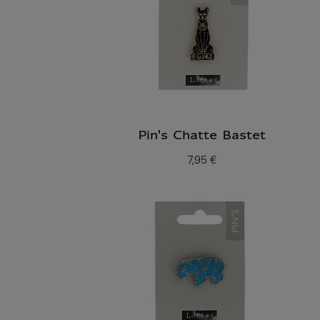
Pin's Chatte Bastet
7,95 €
Prix ​​actuel