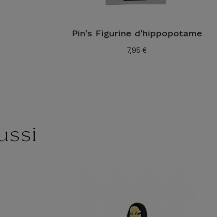
Pin's Figurine d'hippopotame
7,95 €
Prix ​​actuel
ussi