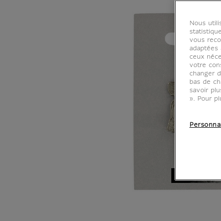
Nous util
statistiqu
vous reco
adaptées à
ceux néce
votre con
changer d
bas de ch
savoir pl
». Pour pl
Personna