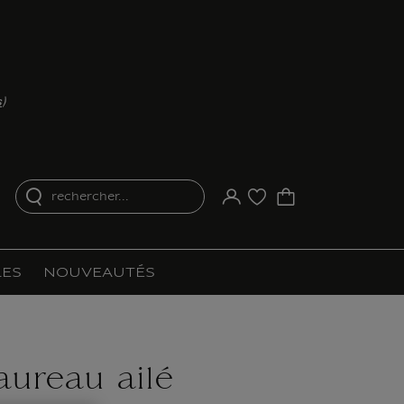
s
)
rechercher...
Votre compte
Liste d'achat
ES
NOUVEAUTÉS
aureau ailé