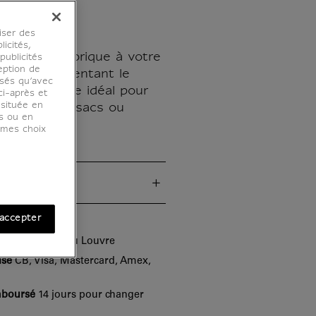
iser des
licités,
touche historique à votre
ublicités
eption de
pin's représentant le
osés qu’avec
Un accessoire idéal pour
ci-après et
 située en
 vos vestes, sacs ou
es ou en
r mes choix
ues
accepter
lle
du musée du Louvre
isé
CB, Visa, Mastercard, Amex,
mboursé
14 jours pour changer