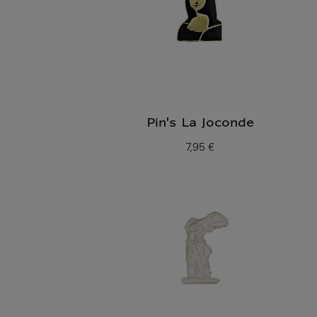
Pin's La Joconde
7,95 €
Prix ​​actuel