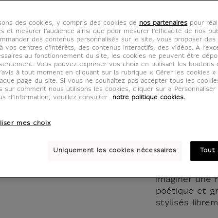
Papier 
isons des cookies, y compris des cookies de
nos partenaires
pour réal
Louvre
es et mesurer l’audience ainsi que pour mesurer l’efficacité de nos pub
mmander des contenus personnalisés sur le site, vous proposer des p
 vos centres d'intérêts, des contenus interactifs, des vidéos. A l’exc
CH901288
ssaires au fonctionnement du site, les cookies ne peuvent être dép
sentement. Vous pouvez exprimer vos choix en utilisant les boutons 
’avis à tout moment en cliquant sur la rubrique « Gérer les cookies »
aque page du site. Si vous ne souhaitez pas accepter tous les cooki
Le visuel de c
us sur comment nous utilisons les cookies, cliquer sur « Personnalise
par la Stèle 
us d’information, veuillez consulter
notre politique cookies.
745 avant J.-C
liser mes choix
Une ligne de p
l'Égypte Anti
Uniquement les cookies nécessaires
Tout 
La Rmn-Grand 
Louvre ont inv
imaginer une n
poétique et g
stylisés librem