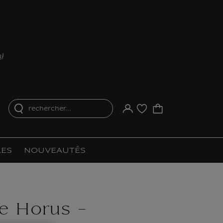
s
)
rechercher...
Votre compte
Liste d'achat
ES
NOUVEAUTÉS
e Horus -