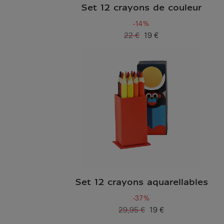
Set 12 crayons de couleur
-14%
22 €
19 €
Ancien prix
Prix ​​actuel
Set 12 crayons aquarellables
-37%
29,95 €
19 €
Ancien prix
Prix ​​actuel