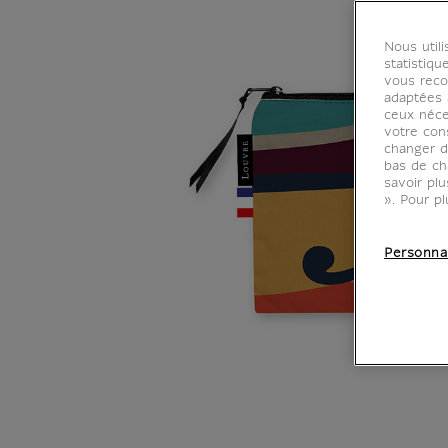
Nous util
statistiqu
vous reco
adaptées à
ceux néce
votre con
changer d
bas de ch
savoir pl
». Pour pl
Personna