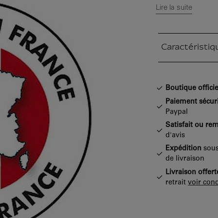
Lire la suite
Caractéristiq
Section fermée
Boutique officie
Paiement sécur
Paypal
Satisfait ou re
d'avis
Expédition
sous
de livraison
Livraison offert
retrait
voir cond