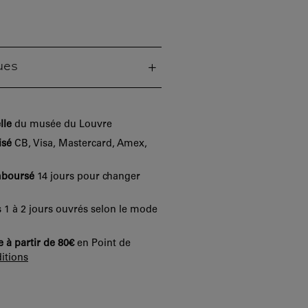
ues
lle
du musée du Louvre
isé
CB, Visa, Mastercard, Amex,
mboursé
14 jours pour changer
 1 à 2 jours ouvrés selon le mode
e à partir de 80€
en Point de
itions