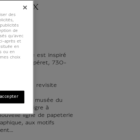
Tigre x
iser des
licités,
ublicités
eption de
osés qu’avec
ci-après et
 située en
es ou en
ette trousse est inspiré
r mes choix
de la dame Tapéret, 730-
.
apeterie qui revisite
que
accepter
Palais et le musée du
ité Papier Tigre à
ouvelle ligne de papeterie
raphique, aux motifs
ent...