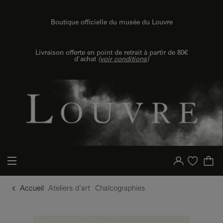
u contenu
 au menu
Boutique officielle du musée du Louvre
Livraison offerte en point de retrait à partir de 80€
d'achat
(
voir conditions
)
Votre compte
Liste d'achat
Accueil
Ateliers d'art
Chalcographies