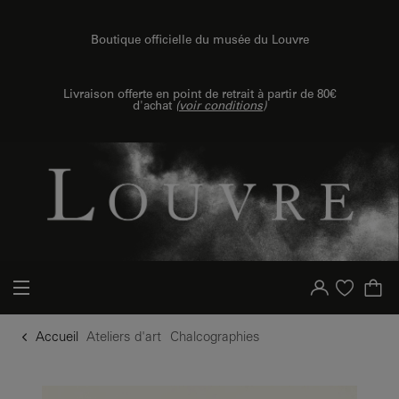
u contenu
 au menu
Boutique officielle du musée du Louvre
Livraison offerte en point de retrait à partir de 80€
d'achat
(
voir conditions
)
Votre compte
Liste d'achat
Accueil
Ateliers d'art
Chalcographies