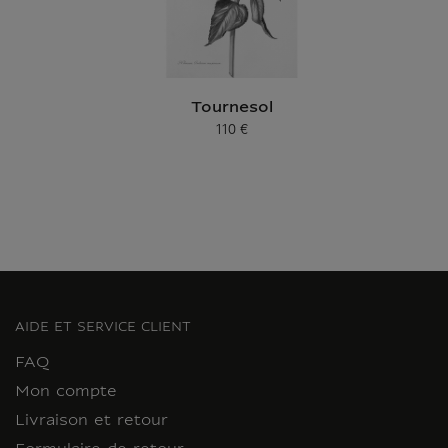
Tournesol
110 €
Prix ​​actuel
AIDE ET SERVICE CLIENT
FAQ
Mon compte
Livraison et retour