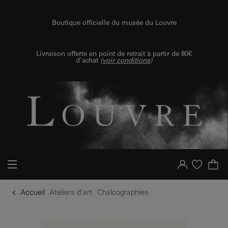
u contenu
 au menu
Boutique officielle du musée du Louvre
Livraison offerte en point de retrait à partir de 80€
d'achat
(
voir conditions
)
Votre compte
Liste d'achat
Accueil
Ateliers d'art
Chalcographies