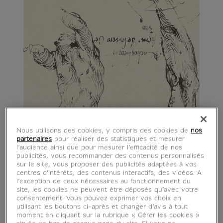
Nous utilisons des cookies, y compris des cookies de
nos
partenaires
pour réaliser des statistiques et mesurer
l’audience ainsi que pour mesurer l’efficacité de nos
publicités, vous recommander des contenus personnalisés
sur le site, vous proposer des publicités adaptées à vos
centres d'intérêts, des contenus interactifs, des vidéos. A
l’exception de ceux nécessaires au fonctionnement du
site, les cookies ne peuvent être déposés qu’avec votre
consentement. Vous pouvez exprimer vos choix en
utilisant les boutons ci-après et changer d’avis à tout
moment en cliquant sur la rubrique « Gérer les cookies »