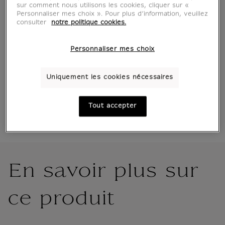
sur comment nous utilisons les cookies, cliquer sur «
Personnaliser mes choix ». Pour plus d’information, veuillez
consulter
notre politique cookies.
Boutique officielle
du musée du Louvre
Paiement sécurisé
CB, Visa, Mastercard, Amex, Paypal
Personnaliser mes choix
Satisfait ou remboursé
14 jours pour changer d'avis
Expédition
sous 1 à 2 jours ouvrés selon le mode de
Uniquement les cookies nécessaires
livraison
Livraison offerte à partir de 80€
en Point de retrait
voir
Tout accepter
conditions
En savoir plus sur
ce produit