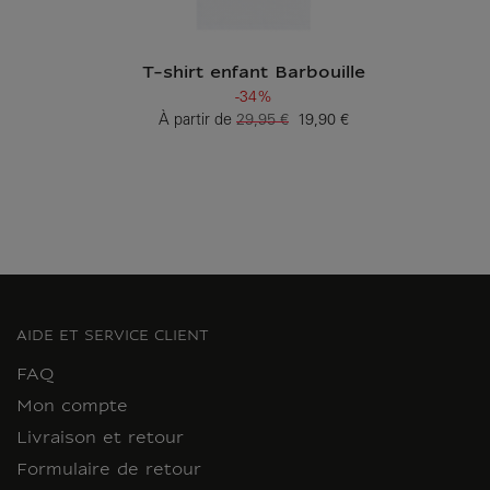
T-shirt enfant Barbouille
-34%
À partir de
29,95 €
19,90 €
Ancien prix
Prix ​​actuel
AIDE ET SERVICE CLIENT
FAQ
Mon compte
Livraison et retour
Formulaire de retour