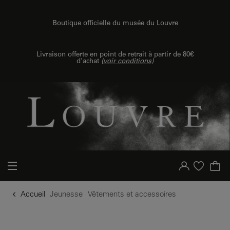
u contenu
 au menu
Boutique officielle du musée du Louvre
Livraison offerte en point de retrait à partir de 80€
d'achat
(
voir conditions
)
Votre compte
Liste d'achat
Accueil
Jeunesse
Vêtements et accessoires