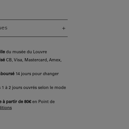
ues
lle
du musée du Louvre
isé
CB, Visa, Mastercard, Amex,
mboursé
14 jours pour changer
 1 à 2 jours ouvrés selon le mode
e à partir de 80€
en Point de
itions