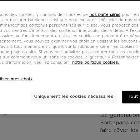
Porte-c
isons des cookies, y compris des cookies de
nos partenaires
pour réal
Barbal
es et mesurer l’audience ainsi que pour mesurer l’efficacité de nos pub
mmander des contenus personnalisés sur le site, vous proposer des p
 vos centres d'intérêts, des contenus interactifs, des vidéos. A l’exc
CU500457
ssaires au fonctionnement du site, les cookies ne peuvent être dép
sentement. Vous pouvez exprimer vos choix en utilisant les boutons 
’avis à tout moment en cliquant sur la rubrique « Gérer les cookies »
aque page du site. Si vous ne souhaitez pas accepter tous les cooki
Porte-clés Bar
us sur comment nous utilisons les cookies, cliquer sur « Personnalise
La Liberté. Iss
us d’information, veuillez consulter
notre politique cookies.
BarbaLouvre.
liser mes choix
Barbalala est 
Passionnée de 
Uniquement les cookies nécessaires
Tout 
l'allégorie de 
De génération
Barbapapa con
faire rêver les 