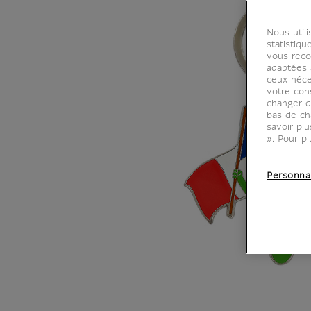
Nous util
statistiqu
vous reco
adaptées à
ceux néce
votre con
changer d
bas de ch
savoir pl
». Pour pl
Personna