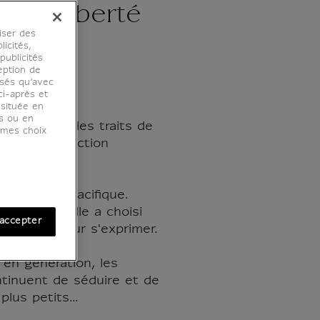
lés Liberté
iser des
ala
licités,
ublicités
eption de
osés qu’avec
ci-après et
 située en
es ou en
balala sous les traits de
r mes choix
u de la collection
rêveuse et pacifique.
musique, elle a choisi
accepter
la Liberté pour s'exprimer.
 en génération, les
tinuent de séduire et de
plus petits...