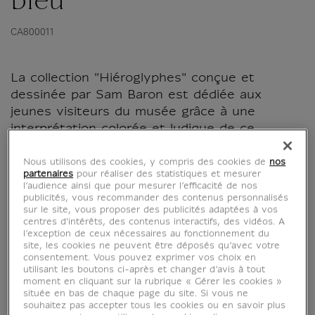
bleu
CA800011
La collection "Hiéroglyphes" conçue et
dessinée par Sam Baron est dédiée aux
jeunes visiteurs du musée grâce à une
interprétation colorée et ludique de ce
langage complexe et mystérieux que sont les
hiéroglyphes où les symboles ne représentent
Nous utilisons des cookies, y compris des cookies de
nos
partenaires
pour réaliser des statistiques et mesurer
pas des lettres mais des concepts.
l’audience ainsi que pour mesurer l’efficacité de nos
publicités, vous recommander des contenus personnalisés
sur le site, vous proposer des publicités adaptées à vos
Au travers d'objets du...
centres d'intérêts, des contenus interactifs, des vidéos. A
l’exception de ceux nécessaires au fonctionnement du
Lire la suite
site, les cookies ne peuvent être déposés qu’avec votre
consentement. Vous pouvez exprimer vos choix en
utilisant les boutons ci-après et changer d’avis à tout
moment en cliquant sur la rubrique « Gérer les cookies »
située en bas de chaque page du site. Si vous ne
Caractéristiques
souhaitez pas accepter tous les cookies ou en savoir plus
tion fermée