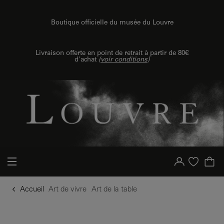
u contenu
 au menu
Boutique officielle du musée du Louvre
Livraison offerte en point de retrait à partir de 80€
d'achat
(
voir conditions
)
Votre compte
Liste d'achat
Accueil
Art de vivre
Art de la table