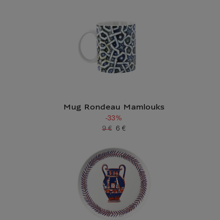
Mug Rondeau Mamlouks
-33%
9 €
6 €
Ancien prix
Prix ​​actuel