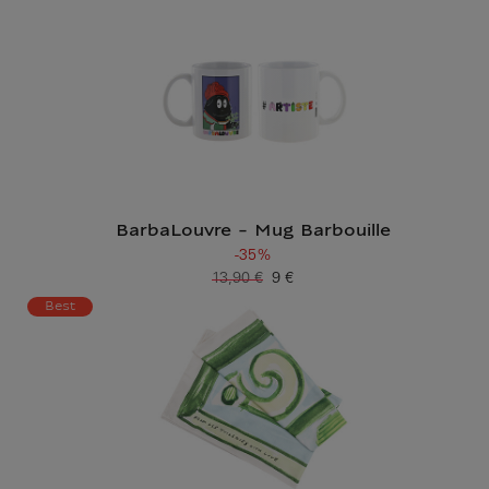
BarbaLouvre - Mug Barbouille
-35%
13,90 €
9 €
Ancien prix
Prix ​​actuel
Best