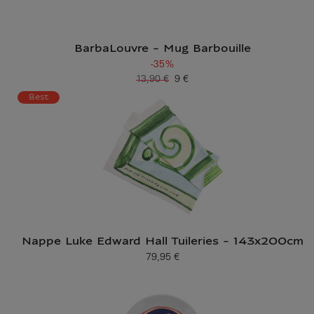
BarbaLouvre - Mug Barbouille
-35%
13,90 €
9 €
Ancien prix
Prix ​​actuel
Best
Nappe Luke Edward Hall Tuileries - 143x200cm
79,95 €
Prix ​​actuel