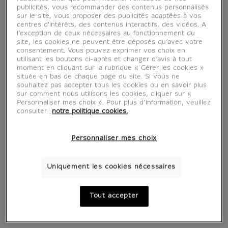
publicités, vous recommander des contenus personnalisés
sur le site, vous proposer des publicités adaptées à vos
centres d'intérêts, des contenus interactifs, des vidéos. A
l’exception de ceux nécessaires au fonctionnement du
site, les cookies ne peuvent être déposés qu’avec votre
consentement. Vous pouvez exprimer vos choix en
utilisant les boutons ci-après et changer d’avis à tout
moment en cliquant sur la rubrique « Gérer les cookies »
située en bas de chaque page du site. Si vous ne
souhaitez pas accepter tous les cookies ou en savoir plus
sur comment nous utilisons les cookies, cliquer sur «
Personnaliser mes choix ». Pour plus d’information, veuillez
Mug Joconde
consulter
notre politique cookies.
"Cimaise"
Personnaliser mes choix
CU300369
Uniquement les cookies nécessaires
Mug reprenant un détail de l'œuvre de
Tout accepter
Léonard de Vinci, Portrait de Lisa Gherardini,
dite Mona Lisa ou la Joconde.