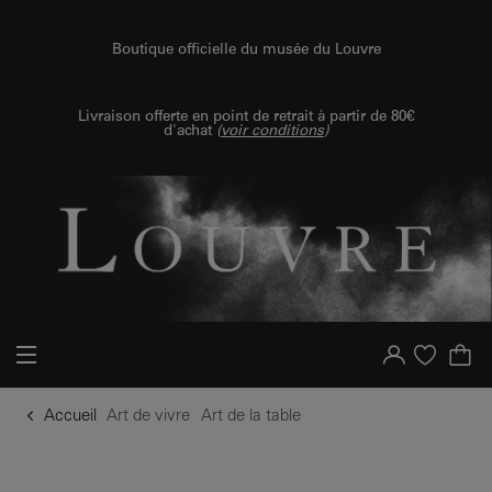
u contenu
 au menu
Boutique officielle du musée du Louvre
Livraison offerte en point de retrait à partir de 80€
d'achat
(
voir conditions
)
Votre compte
Liste d'achat
Accueil
Art de vivre
Art de la table