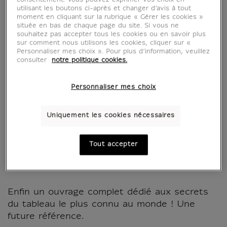
consentement. Vous pouvez exprimer vos choix en
utilisant les boutons ci-après et changer d’avis à tout
moment en cliquant sur la rubrique « Gérer les cookies »
située en bas de chaque page du site. Si vous ne
souhaitez pas accepter tous les cookies ou en savoir plus
sur comment nous utilisons les cookies, cliquer sur «
Personnaliser mes choix ». Pour plus d’information, veuillez
consulter
notre politique cookies.
Personnaliser mes choix
Qu'est-ce qu'elle a
Uniquement les cookies nécessaires
donc, cette Joconde?
Tout accepter
MX806458
Enfin un ouvrage complet dédié aux secrets
du tableau le plus connu au monde ! Une
future référence.