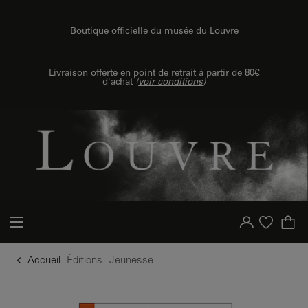
u contenu
 au menu
Boutique officielle du musée du Louvre
Livraison offerte en point de retrait à partir de 80€
d'achat
(
voir conditions
)
Votre compte
Liste d'achat
Accueil
Éditions
Jeunesse