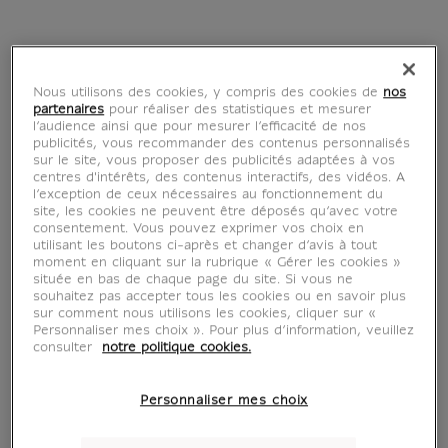
Fra Angelico
v. 1400-1455
Nous utilisons des cookies, y compris des cookies de
nos
partenaires
pour réaliser des statistiques et mesurer
l’audience ainsi que pour mesurer l’efficacité de nos
publicités, vous recommander des contenus personnalisés
sur le site, vous proposer des publicités adaptées à vos
Fra Angelico est une figure majeure du
centres d'intérêts, des contenus interactifs, des vidéos. A
l’exception de ceux nécessaires au fonctionnement du
Quattrocento florentin (pré-renaissance
site, les cookies ne peuvent être déposés qu’avec votre
italienne). Très pieux, l'artiste a réalisé de
consentement. Vous pouvez exprimer vos choix en
utilisant les boutons ci-après et changer d’avis à tout
nombreuses peintures ou fresques
moment en cliquant sur la rubrique « Gérer les cookies »
religieuses, notamment pour le couvent
située en bas de chaque page du site. Si vous ne
souhaitez pas accepter tous les cookies ou en savoir plus
de San Marco. La peinture de Fra Angelico
sur comment nous utilisons les cookies, cliquer sur «
est particulièrement remarquable de part
Personnaliser mes choix ». Pour plus d’information, veuillez
consulter
notre politique cookies.
les couleurs vives qu'utilise l'artiste et qui
confèrent beaucoup de luminosité et de
Personnaliser mes choix
contrastes à ses oeuvres. Peintre de la
transition entre le Moyen-Age et la