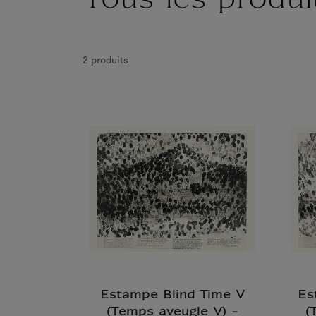
Tous les produi
2 produits
Estampe Blind Time V
Es
(Temps aveugle V) -
(