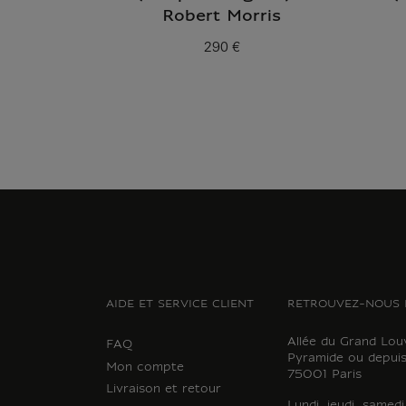
Robert Morris
290 €
Prix ​​actuel
AIDE ET SERVICE CLIENT
RETROUVEZ-NOUS 
Allée du Grand Lou
FAQ
Pyramide ou depuis
Mon compte
75001 Paris
Livraison et retour