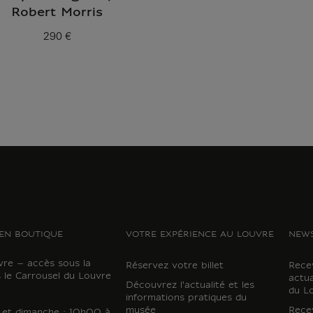
Robert Morris
290 €
Prix ​​actuel
EN BOUTIQUE
VOTRE EXPÉRIENCE AU LOUVRE
NEWS
vre – accès sous la
Réservez votre billet
Recev
 le Carrousel du Louvre
actua
Découvrez l'actualité et les
du L
informations pratiques du
musée
Recev