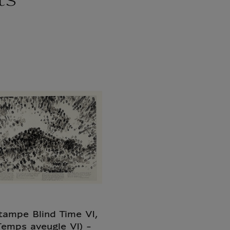
ts
tampe Blind Time VI,
Temps aveugle VI) -