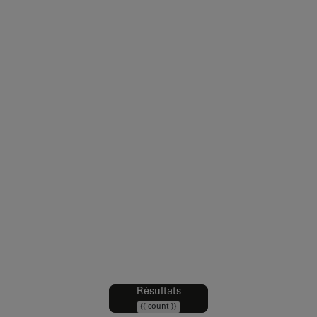
Mentions légales
Conditions générales de vente
Propriété intellectuelle et Crédits
Accessibilité Web : partiellement conforme
Politique de protection des données
Politique cookies
Gérer mes cookies
Résultats
Filtres
{{ count }}