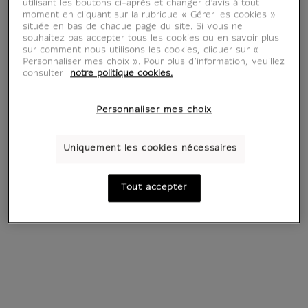
utilisant les boutons ci-après et changer d’avis à tout
moment en cliquant sur la rubrique « Gérer les cookies »
située en bas de chaque page du site. Si vous ne
souhaitez pas accepter tous les cookies ou en savoir plus
sur comment nous utilisons les cookies, cliquer sur «
Personnaliser mes choix ». Pour plus d’information, veuillez
consulter
notre politique cookies.
Personnaliser mes choix
Estampe Tête de
Estampe Étude
Uniquement les cookies nécessaires
vieillard - Léonard
d'enfant - Léonard
de Vinci
de Vinci
Tout accepter
180 €
180 €
Prix ​​actuel
Prix ​​actuel