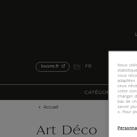
u contenu
 au menu
L
Nous util
EN
FR
louvre.fr
statistiqu
vous reco
adaptées à
ceux néce
votre con
CATÉGORIES
EXP
changer d
bas de ch
savoir pl
Accueil
». Pour pl
Art Déco
Personna