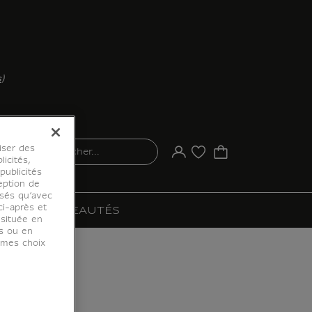
s
)
iser des
rechercher...
Votre compte
Liste d'achat
licités,
ublicités
eption de
osés qu’avec
ci-après et
ES
NOUVEAUTÉS
 située en
es ou en
r mes choix