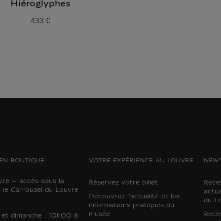
Hiéroglyphes
433 €
Prix ​​actuel
EN BOUTIQUE
VOTRE EXPÉRIENCE AU LOUVRE
NEWS
vre – accès sous la
Réservez votre billet
Recev
 le Carrousel du Louvre
actua
Découvrez l'actualité et les
du L
informations pratiques du
musée
Recev
i et dimanche : 10h00 à