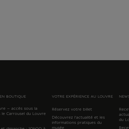
EN BOUTIQUE
VOTRE EXPÉRIENCE AU LOUVRE
NEWS
vre – accès sous la
Réservez votre billet
Recev
 le Carrousel du Louvre
actua
Découvrez l'actualité et les
du L
informations pratiques du
musée
Recev