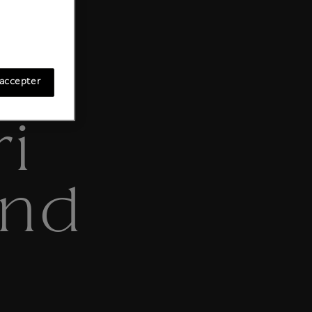
accepter
i
nd