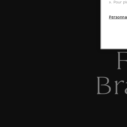
». Pour pl
Personna
B