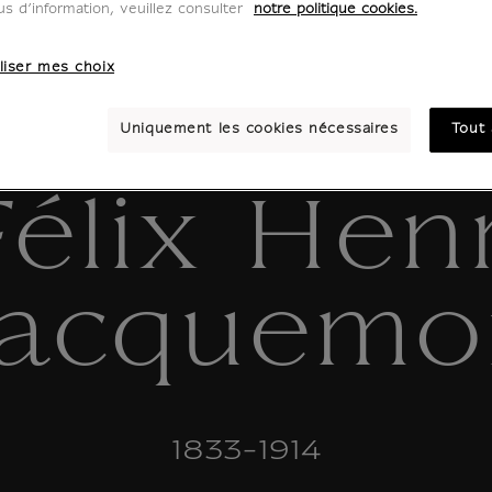
us d’information, veuillez consulter
notre politique cookies.
liser mes choix
Uniquement les cookies nécessaires
Tout 
Félix Henr
racquemo
1833-1914