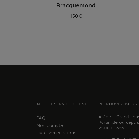
Bracquemond
150 €
Prix ​​actuel
AIDE ET SERVICE CLIENT
RETROUVEZ-NOUS 
Allée du Grand Lou
FAQ
Pyramide ou depuis
Mon compte
75001 Paris
Livraison et retour