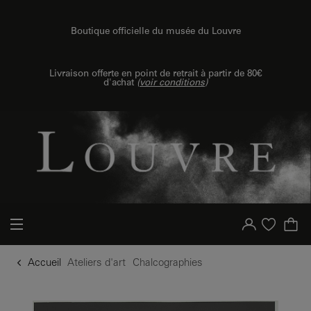
u contenu
 au menu
Boutique officielle du musée du Louvre
Livraison offerte en point de retrait à partir de 80€
d'achat
(
voir conditions
)
Votre compte
Liste d'achat
Accueil
Ateliers d'art
Chalcographies