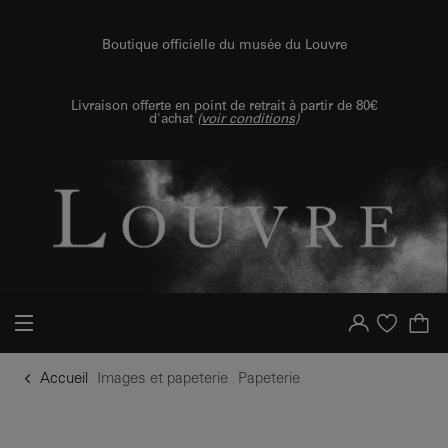
u contenu
 au menu
Boutique officielle du musée du Louvre
Livraison offerte en point de retrait à partir de 80€
d'achat
(
voir conditions
)
Votre compte
Liste d'achat
Accueil
Images et papeterie
Papeterie