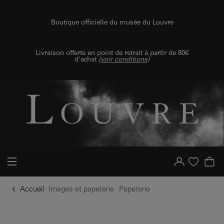
u contenu
 au menu
Boutique officielle du musée du Louvre
Livraison offerte en point de retrait à partir de 80€
d'achat
(
voir conditions
)
Votre compte
Liste d'achat
Accueil
Images et papeterie
Papeterie