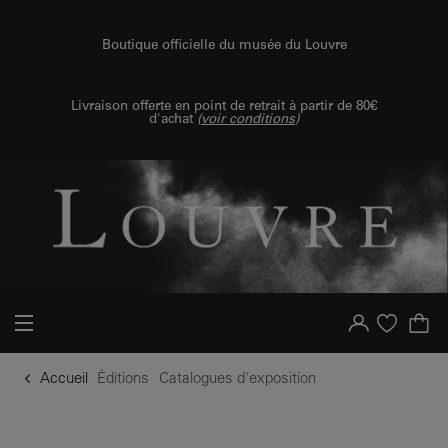
u contenu
 au menu
Boutique officielle du musée du Louvre
Livraison offerte en point de retrait à partir de 80€
d'achat
(
voir conditions
)
Votre compte
Liste d'achat
Accueil
Éditions
Catalogues d'exposition