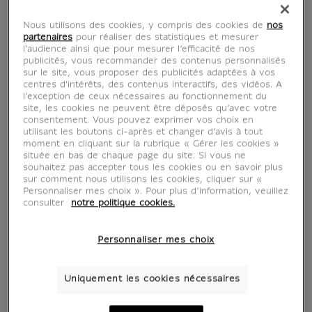
Les dessins du Louvre
Nous utilisons des cookies, y compris des cookies de
nos
- Catalogue
partenaires
pour réaliser des statistiques et mesurer
l’audience ainsi que pour mesurer l’efficacité de nos
publicités, vous recommander des contenus personnalisés
d'exposition
sur le site, vous proposer des publicités adaptées à vos
centres d'intérêts, des contenus interactifs, des vidéos. A
l’exception de ceux nécessaires au fonctionnement du
MX043428
site, les cookies ne peuvent être déposés qu’avec votre
consentement. Vous pouvez exprimer vos choix en
utilisant les boutons ci-après et changer d’avis à tout
Jean-Baptiste Greuze à Tournus... quoi de plus
moment en cliquant sur la rubrique « Gérer les cookies »
située en bas de chaque page du site. Si vous ne
naturel !
souhaitez pas accepter tous les cookies ou en savoir plus
À l'occasion du trois-centième anniversaire de
sur comment nous utilisons les cookies, cliquer sur «
Personnaliser mes choix ». Pour plus d’information, veuillez
la naissance de l'artiste en 1725, la célèbre
consulter
notre politique cookies.
cité bourguignonne où il vit le jour s'associe
au musée du Louvre pour lui rendre un
Personnaliser mes choix
hommage mérité. Sélectionnées parmi la riche
collection du Cabinet...
Uniquement les cookies nécessaires
Lire la suite