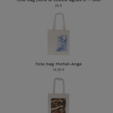
Tote bag j'kiffe le Louvre agnès b. - Noir
25 €
Prix ​​actuel
Tote bag Michel-Ange
14,90 €
Prix ​​actuel