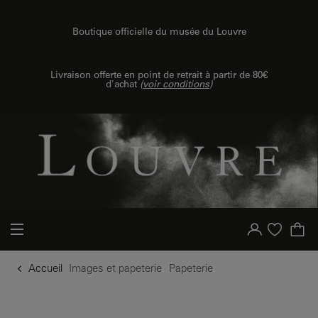
u contenu
 au menu
Boutique officielle du musée du Louvre
Livraison offerte en point de retrait à partir de 80€
d'achat
(
voir conditions
)
Votre compte
Liste d'achat
Accueil
Images et papeterie
Papeterie