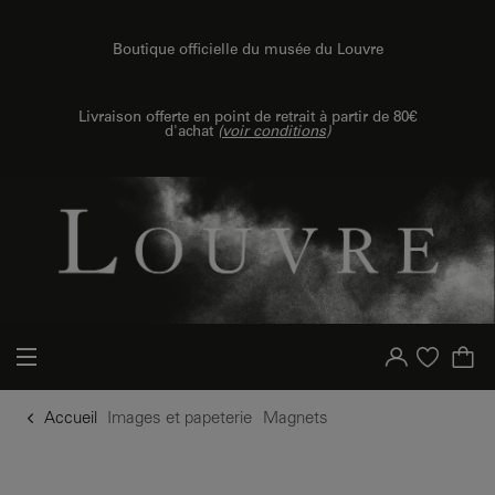
u contenu
 au menu
Boutique officielle du musée du Louvre
Livraison offerte en point de retrait à partir de 80€
d'achat
(
voir conditions
)
Votre compte
Liste d'achat
Accueil
Images et papeterie
Magnets