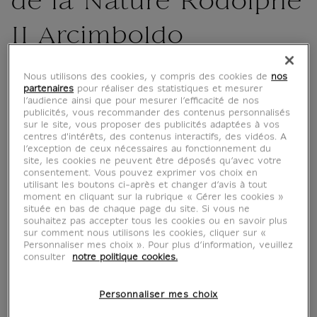
de la Nature Rodolphe
II Arcimboldo
IS210311
Nous utilisons des cookies, y compris des cookies de
nos
partenaires
pour réaliser des statistiques et mesurer
l’audience ainsi que pour mesurer l’efficacité de nos
Ajoutez une touche d'originalité et de
publicités, vous recommander des contenus personnalisés
sur le site, vous proposer des publicités adaptées à vos
mystère à votre quotidien avec ce magnet
centres d'intérêts, des contenus interactifs, des vidéos. A
inspiré du célèbre portrait de Rodolphe II par
l’exception de ceux nécessaires au fonctionnement du
site, les cookies ne peuvent être déposés qu’avec votre
Giuseppe Arcimboldo. Composé de fruits, de
consentement. Vous pouvez exprimer vos choix en
légumes, et de fleurs savamment assemblés,
utilisant les boutons ci-après et changer d’avis à tout
ce magnet aura toute sa place sur votre
moment en cliquant sur la rubrique « Gérer les cookies »
située en bas de chaque page du site. Si vous ne
réfrigérateur ou toute autre surface
souhaitez pas accepter tous les cookies ou en savoir plus
magnétique...
sur comment nous utilisons les cookies, cliquer sur «
Personnaliser mes choix ». Pour plus d’information, veuillez
consulter
notre politique cookies.
Lire la suite
Personnaliser mes choix