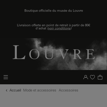
u contenu
 au menu
Boutique officielle du musée du Louvre
Livraison offerte en point de retrait à partir de 80€
d'achat
(
voir conditions
)
Votre compte
Liste d'achat
Accueil
Mode et accessoires
Accessoires