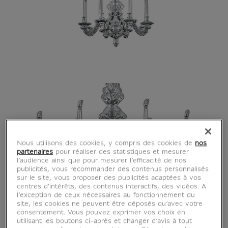
Nous utilisons des cookies, y compris des cookies de
nos
partenaires
pour réaliser des statistiques et mesurer
l’audience ainsi que pour mesurer l’efficacité de nos
publicités, vous recommander des contenus personnalisés
sur le site, vous proposer des publicités adaptées à vos
centres d'intérêts, des contenus interactifs, des vidéos. A
l’exception de ceux nécessaires au fonctionnement du
site, les cookies ne peuvent être déposés qu’avec votre
consentement. Vous pouvez exprimer vos choix en
utilisant les boutons ci-après et changer d’avis à tout