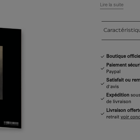
Lire la suite
Caractéristiq
Section fermée
Boutique officie
Paiement sécur
Paypal
Satisfait ou re
d'avis
Expédition
sous
de livraison
Livraison offert
retrait
voir cond