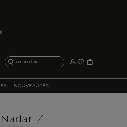
s
)
rechercher...
Votre compte
Liste d'achat
ES
NOUVEAUTÉS
 Nadar /