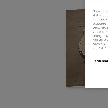
Nous util
statistiqu
vous reco
adaptées à
ceux néce
votre con
changer d
bas de ch
savoir pl
». Pour pl
Personna