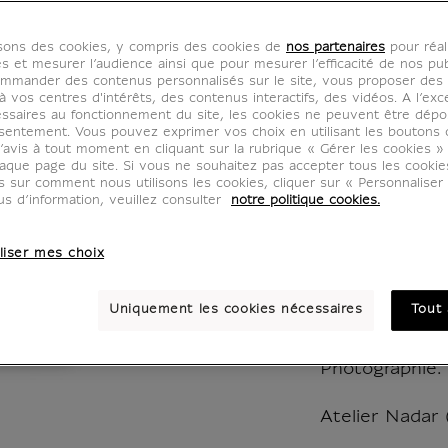
Adrien
isons des cookies, y compris des cookies de
nos partenaires
pour réal
- Pierr
es et mesurer l’audience ainsi que pour mesurer l’efficacité de nos pub
mmander des contenus personnalisés sur le site, vous proposer des p
 vos centres d'intérêts, des contenus interactifs, des vidéos. A l’exc
IP150570
ssaires au fonctionnement du site, les cookies ne peuvent être dép
sentement. Vous pouvez exprimer vos choix en utilisant les boutons 
’avis à tout moment en cliquant sur la rubrique « Gérer les cookies »
aque page du site. Si vous ne souhaitez pas accepter tous les cooki
Ce cahier a ét
us sur comment nous utilisons les cookies, cliquer sur « Personnalise
l'exposition "
us d’information, veuillez consulter
notre politique cookies.
comédien sans 
Gilles" au mu
liser mes choix
octobre 2024 
Uniquement les cookies nécessaires
Tout 
Adrien Tourna
Pierrot surpri
Photographie. 
Atelier Nadar 