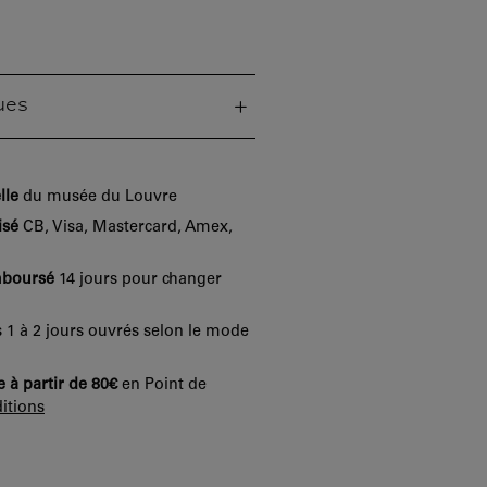
ues
lle
du musée du Louvre
isé
CB, Visa, Mastercard, Amex,
mboursé
14 jours pour changer
 1 à 2 jours ouvrés selon le mode
e à partir de 80€
en Point de
itions