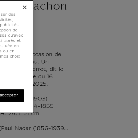
 Tournachon
iser des
ot
licités,
ublicités
eption de
osés qu’avec
ci-après et
 située en
es ou en
é édité à l'occasion de
r mes choix
Revoir Watteau. Un
réplique Pierrot, dit le
sée du Louvre du 16
- 3 février 2025.
accepter
chon (1825-1903)
s (détail), 1854-1855
H. 28; l. 21 cm
(Paul Nadar (1856-1939...