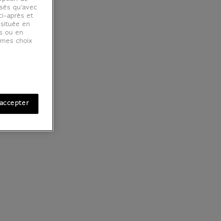
osés qu’avec
ci-après et
 située en
es ou en
r mes choix
accepter