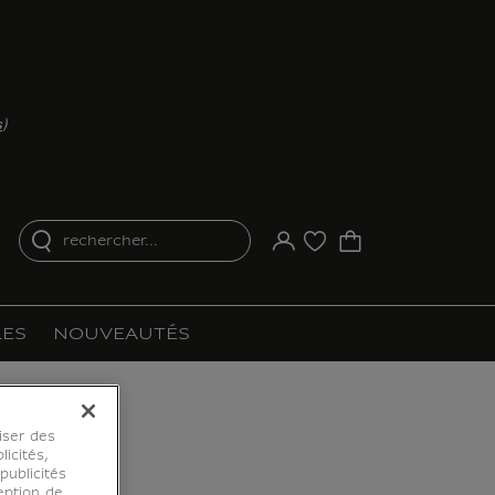
s
)
rechercher...
Votre compte
Liste d'achat
ES
NOUVEAUTÉS
iser des
licités,
ublicités
eption de