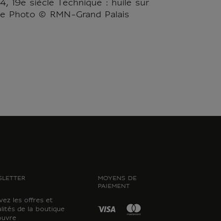
, 19e siècle Technique : huile sur
oile Photo © RMN-Grand Palais
LETTER
MOYENS DE
PAIEMENT
ez les offres et
lités de la boutique
ouvre