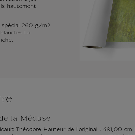
els hautement
t spécial 260 g/m2
blanche. La
nche.
vre
 de la Méduse
cault Théodore Hauteur de l'original : 491,00 cm L