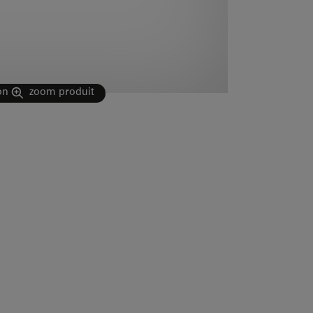
on
zoom produit