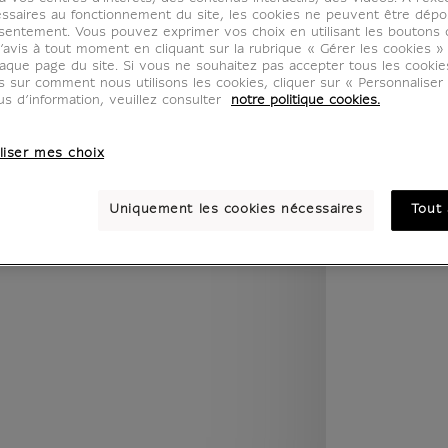
legend.w) }} {{ dimensions.legend.unit }}
ssaires au fonctionnement du site, les cookies ne peuvent être dép
sentement. Vous pouvez exprimer vos choix en utilisant les boutons 
’avis à tout moment en cliquant sur la rubrique « Gérer les cookies »
aque page du site. Si vous ne souhaitez pas accepter tous les cooki
us sur comment nous utilisons les cookies, cliquer sur « Personnalise
PIÈCE
COULEUR
us d’information, veuillez consulter
notre politique cookies.
liser mes choix
Uniquement les cookies nécessaires
Tout 