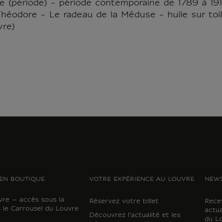
e (période) - période contemporaine de 1789 à 1914
 Théodore - Le radeau de la Méduse - huile sur t
vre)
EN BOUTIQUE
VOTRE EXPÉRIENCE AU LOUVRE
NEWS
vre – accès sous la
Réservez votre billet
Recev
 le Carrousel du Louvre
actua
Découvrez l'actualité et les
du L