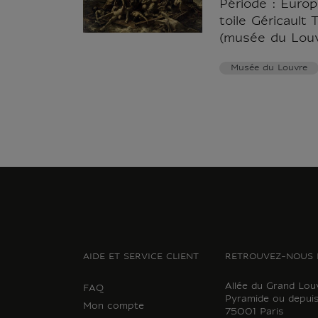
Période : Europ
toile Géricault
(musée du Lou
Musée du Louvre
AIDE ET SERVICE CLIENT
RETROUVEZ-NOUS 
Allée du Grand Lou
FAQ
Pyramide ou depuis
Mon compte
75001 Paris