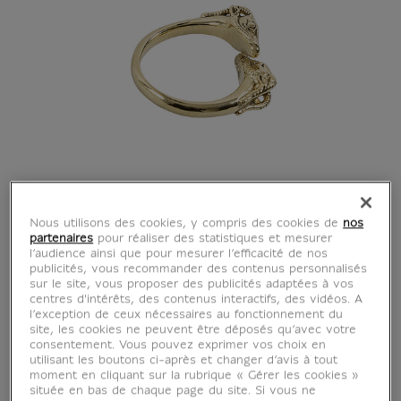
Nous utilisons des cookies, y compris des cookies de
nos
partenaires
pour réaliser des statistiques et mesurer
l’audience ainsi que pour mesurer l’efficacité de nos
publicités, vous recommander des contenus personnalisés
sur le site, vous proposer des publicités adaptées à vos
centres d'intérêts, des contenus interactifs, des vidéos. A
l’exception de ceux nécessaires au fonctionnement du
site, les cookies ne peuvent être déposés qu’avec votre
consentement. Vous pouvez exprimer vos choix en
utilisant les boutons ci-après et changer d’avis à tout
moment en cliquant sur la rubrique « Gérer les cookies »
située en bas de chaque page du site. Si vous ne