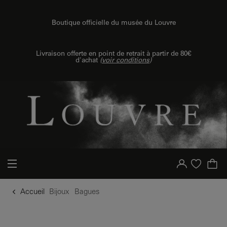
u contenu
 au menu
Boutique officielle du musée du Louvre
Livraison offerte en point de retrait à partir de 80€
d'achat
(
voir conditions
)
Votre compte
Liste d'achat
Accueil
Bijoux
Bagues