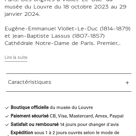
Paris. Des origines à Viollet-Le-Duc" au
musée du Louvre du 18 octobre 2023 au 29
janvier 2024.
Eugène-Emmanuel Viollet-Le-Duc (1814-1879)
et Jean-Baptiste Lassus (1807-1857)
Cathédrale Notre-Dame de Paris. Premier...
Lire la suite
Caractéristiques
tion fermée
Boutique officielle
du musée du Louvre
Paiement sécurisé
CB, Visa, Mastercard, Amex, Paypal
Satisfait ou remboursé
14 jours pour changer d'avis
Expédition
sous 1 à 2 jours ouvrés selon le mode de