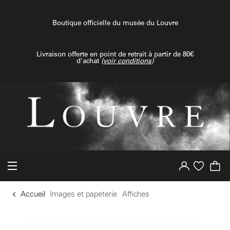
u contenu
 au menu
Boutique officielle du musée du Louvre
Livraison offerte en point de retrait à partir de 80€
d'achat
(
voir conditions
)
Votre compte
Liste d'achat
Accueil
Images et papeterie
Affiches