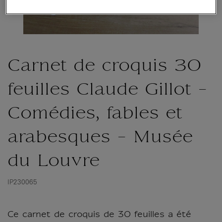
Carnet de croquis 30
feuilles Claude Gillot -
Comédies, fables et
arabesques - Musée
du Louvre
IP230065
Ce carnet de croquis de 30 feuilles a été