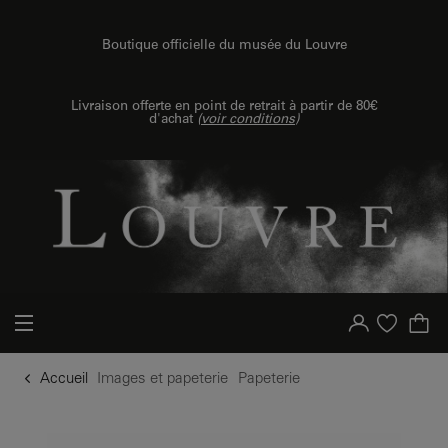
u contenu
 au menu
Boutique officielle du musée du Louvre
Livraison offerte en point de retrait à partir de 80€
d'achat
(
voir conditions
)
Votre compte
Liste d'achat
Accueil
Images et papeterie
Papeterie