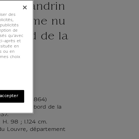
yte Flandrin
iser des
e homme nu
licités,
ublicités
eption de
au bord de la
osés qu’avec
ci-après et
 située en
837 -
es ou en
r mes choix
0cm
accepter
ndrin (1809-1864)
u assis au bord de la
837.
. H. 98 ; l.124 cm.
du Louvre, département