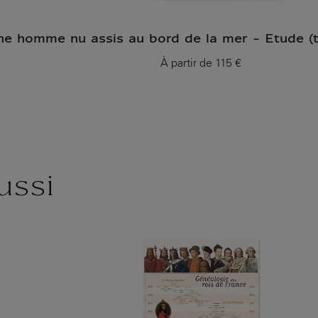
ne homme nu assis au bord de la mer - Etude (t
À partir de
115 €
Prix ​​actuel
ussi