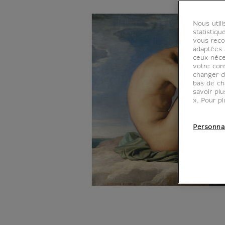
Nous util
statistiqu
vous reco
adaptées à
ceux néce
votre con
changer d
bas de ch
savoir pl
». Pour pl
Personna