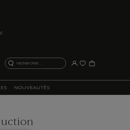
s
)
rechercher...
Votre compte
Liste d'achat
ES
NOUVEAUTÉS
uction