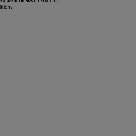
e à partir de 80€
en Point de
itions