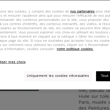
Hippol
isons des cookies, y compris des cookies de
nos partenaires
pour réal
- Jeun
es et mesurer l’audience ainsi que pour mesurer l’efficacité de nos pub
mmander des contenus personnalisés sur le site, vous proposer des p
 vos centres d'intérêts, des contenus interactifs, des vidéos. A l’exc
assis 
ssaires au fonctionnement du site, les cookies ne peuvent être dép
sentement. Vous pouvez exprimer vos choix en utilisant les boutons 
’avis à tout moment en cliquant sur la rubrique « Gérer les cookies »
mer, 1
aque page du site. Si vous ne souhaitez pas accepter tous les cooki
us sur comment nous utilisons les cookies, cliquer sur « Personnalise
us d’information, veuillez consulter
notre politique cookies.
24x3
liser mes choix
IR120095
Uniquement les cookies nécessaires
Tout 
Hippolyte Fla
Jeune homme n
mer, (détail) 1
Huile sur toile
Paris, musée 
des Peintures.