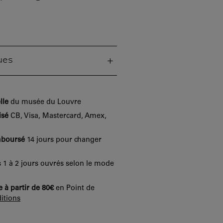
ues
lle
du musée du Louvre
isé
CB, Visa, Mastercard, Amex,
mboursé
14 jours pour changer
 1 à 2 jours ouvrés selon le mode
e à partir de 80€
en Point de
itions