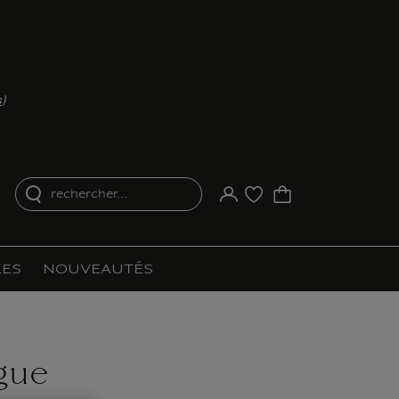
s
)
rechercher...
Votre compte
Liste d'achat
ES
NOUVEAUTÉS
gue