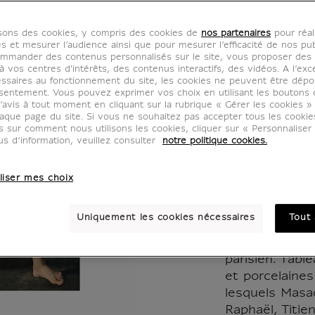
d'expo
isons des cookies, y compris des cookies de
nos partenaires
pour réal
à Pari
es et mesurer l’audience ainsi que pour mesurer l’efficacité de nos pub
mmander des contenus personnalisés sur le site, vous proposer des p
 vos centres d'intérêts, des contenus interactifs, des vidéos. A l’exc
invite
ssaires au fonctionnement du site, les cookies ne peuvent être dép
sentement. Vous pouvez exprimer vos choix en utilisant les boutons 
’avis à tout moment en cliquant sur la rubrique « Gérer les cookies »
Capodi
aque page du site. Si vous ne souhaitez pas accepter tous les cooki
us sur comment nous utilisons les cookies, cliquer sur « Personnalise
us d’information, veuillez consulter
notre politique cookies.
MX018397
liser mes choix
À l'invitation
soixante œuvr
Uniquement les cookies nécessaires
Tout 
de Capodimont
pris place sur
parisien. Table
et porcelaine
lesquels Masac
Raphaël, Titie