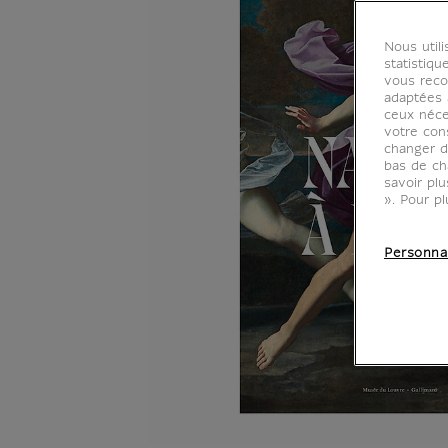
Nous util
statistiqu
vous reco
adaptées à
ceux néce
votre con
changer d
bas de ch
savoir pl
». Pour pl
Personna