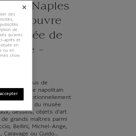
sition Naples
iser des
s. Le Louvre
licités,
ublicités
eption de
 le musée de
osés qu’avec
ci-après et
 située en
monte -
es ou en
r mes choix
 du Louvre, plus de
es du musée napolitain
accepter
e ont exceptionnellement
 les cimaises du musée
aux, dessins, objets d'art
s de grands maîtres parmi
cio, Bellini, Michel-Ange,
n, Caravage ou Guido...