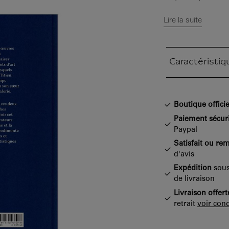
Lire la suite
Caractéristiq
Section fermée
Boutique officie
Paiement sécur
Paypal
Satisfait ou re
d'avis
Expédition
sous
de livraison
Livraison offert
retrait
voir cond