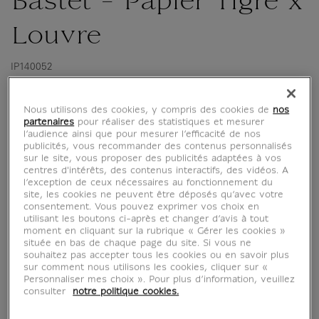
Bastet - Papier Tigre x
Louvre
IP140052
Nous utilisons des cookies, y compris des cookies de
nos
Une ligne de papeterie qui revisite l'Égypte
partenaires
pour réaliser des statistiques et mesurer
Antique
l’audience ainsi que pour mesurer l’efficacité de nos
La Rmn-Grand Palais et le musée du Louvre
publicités, vous recommander des contenus personnalisés
sur le site, vous proposer des publicités adaptées à vos
ont invité Papier Tigre à imaginer une nouvelle
centres d'intérêts, des contenus interactifs, des vidéos. A
ligne de papeterie poétique et graphique, aux
l’exception de ceux nécessaires au fonctionnement du
site, les cookies ne peuvent être déposés qu’avec votre
motifs stylisés librement inspirés d'œuvres
consentement. Vous pouvez exprimer vos choix en
iconiques issues des collections du
utilisant les boutons ci-après et changer d’avis à tout
moment en cliquant sur la rubrique « Gérer les cookies »
département des Antiquités égyptiennes...
située en bas de chaque page du site. Si vous ne
souhaitez pas accepter tous les cookies ou en savoir plus
Lire la suite
sur comment nous utilisons les cookies, cliquer sur «
Personnaliser mes choix ». Pour plus d’information, veuillez
consulter
notre politique cookies.