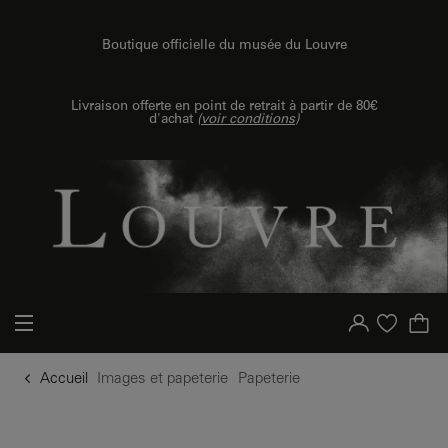
u contenu
 au menu
Boutique officielle du musée du Louvre
Livraison offerte en point de retrait à partir de 80€
d'achat
(
voir conditions
)
Votre compte
Liste d'achat
Accueil
Images et papeterie
Papeterie