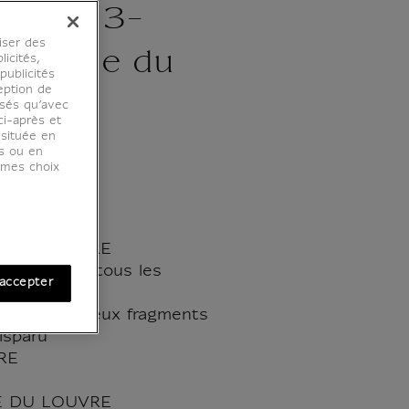
nce n° 3-
iser des
 Revue du
licités,
ublicités
eption de
osés qu’avec
ci-après et
 située en
es ou en
r mes choix
E DU LOUVRE
a Gloire de tous les
accepter
Louvre de deux fragments
isparu
RE
E DU LOUVRE