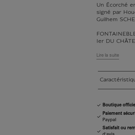
Un Écorché en
signé par Hou
Guilhem SCH
FONTAINEBL
Ier DU CHÂTE
Lire la suite
Caractéristiq
Section fermée
Boutique officie
Paiement sécur
Paypal
Satisfait ou re
d'avis