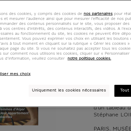
de Fra
isons des cookies, y compris des cookies de
nos partenaires
pour réal
2022 -
es et mesurer l’audience ainsi que pour mesurer l’efficacité de nos pub
mmander des contenus personnalisés sur le site, vous proposer des p
 vos centres d'intérêts, des contenus interactifs, des vidéos. A l’exc
Louvre
ssaires au fonctionnement du site, les cookies ne peuvent être dép
sentement. Vous pouvez exprimer vos choix en utilisant les boutons 
’avis à tout moment en cliquant sur la rubrique « Gérer les cookies »
LL002203
aque page du site. Si vous ne souhaitez pas accepter tous les cooki
us sur comment nous utilisons les cookies, cliquer sur « Personnalise
us d’information, veuillez consulter
notre politique cookies.
Événements
liser mes choix
PARIS. MUSÉ
Le Guerchin, L
Uniquement les cookies nécessaires
Tout 
saints
Le retour au 
d'un tableau d
Stéphane LOI
PARIS. MUSÉ