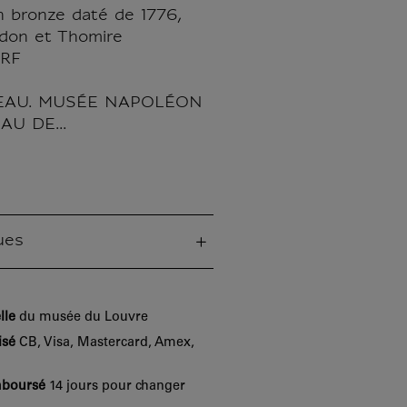
 bronze daté de 1776,
don et Thomire
ERF
EAU. MUSÉE NAPOLÉON
AU DE...
ues
lle
du musée du Louvre
isé
CB, Visa, Mastercard, Amex,
mboursé
14 jours pour changer