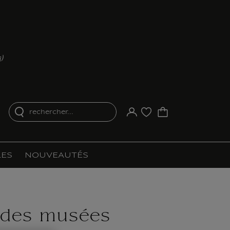
s
)
rechercher...
Votre compte
Liste d'achat
ES
NOUVEAUTÉS
 des musées