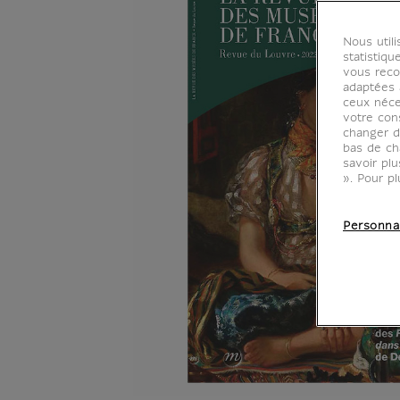
Nous util
statistiqu
vous reco
adaptées à
ceux néce
votre con
changer d
bas de ch
savoir pl
». Pour pl
Personna