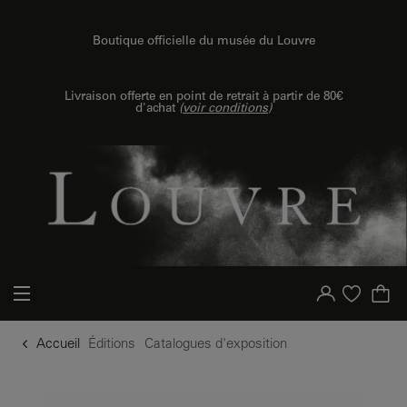
u contenu
 au menu
Boutique officielle du musée du Louvre
Livraison offerte en point de retrait à partir de 80€
d'achat
(
voir conditions
)
Votre compte
Liste d'achat
Accueil
Éditions
Catalogues d'exposition