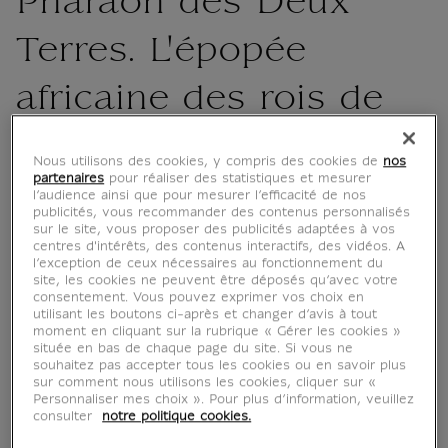
Pharaon des Deux
Terres. L'épopée
africaine des rois de
Napata
Nous utilisons des cookies, y compris des cookies de
nos
partenaires
pour réaliser des statistiques et mesurer
MX008798
l’audience ainsi que pour mesurer l’efficacité de nos
publicités, vous recommander des contenus personnalisés
sur le site, vous proposer des publicités adaptées à vos
centres d'intérêts, des contenus interactifs, des vidéos. A
Au VIIIe siècle avant notre ère, le pays de
l’exception de ceux nécessaires au fonctionnement du
Kouch, en Nubie et au-delà, longtemps
site, les cookies ne peuvent être déposés qu’avec votre
consentement. Vous pouvez exprimer vos choix en
dominé par l'Égypte, reprend son
utilisant les boutons ci-après et changer d’avis à tout
indépendance. Sa capitale religieuse et
moment en cliquant sur la rubrique « Gérer les cookies »
située en bas de chaque page du site. Si vous ne
politique se situe à Napata, dans la région de
souhaitez pas accepter tous les cookies ou en savoir plus
la quatrième cataracte du Nil. Nous sommes
sur comment nous utilisons les cookies, cliquer sur «
au cœur du Soudan actuel. C'est de là que
Personnaliser mes choix ». Pour plus d’information, veuillez
consulter
notre politique cookies.
surgirent les...