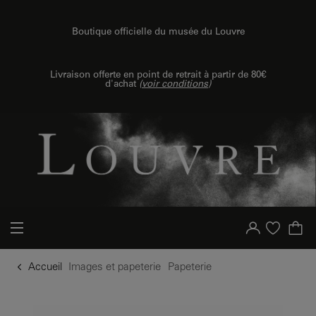
u contenu
 au menu
Boutique officielle du musée du Louvre
Livraison offerte en point de retrait à partir de 80€
d'achat
(
voir conditions
)
Votre compte
Liste d'achat
Accueil
Images et papeterie
Papeterie