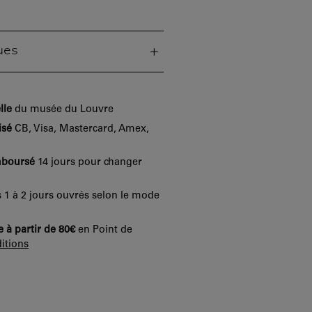
ues
lle
du musée du Louvre
isé
CB, Visa, Mastercard, Amex,
mboursé
14 jours pour changer
 1 à 2 jours ouvrés selon le mode
e à partir de 80€
en Point de
itions