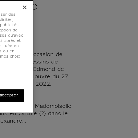
ume de
iser des
e
licités,
ublicités
eption de
osés qu’avec
ci-après et
 située en
es ou en
é édité à l'occasion de
r mes choix
En Scène ! Dessins de
a collection Edmond de
u musée du Louvre du 27
au 31 janvier 2022.
accepter
640-1711)
ersane pour Mademoiselle
ns en Orithie (?) dans le
exandre...