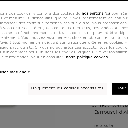
- Cost
isons des cookies, y compris des cookies de
nos partenaires
pour réal
Persan
es et mesurer l’audience ainsi que pour mesurer l’efficacité de nos pub
mmander des contenus personnalisés sur le site, vous proposer des p
 vos centres d'intérêts, des contenus interactifs, des vidéos. A l’exc
IP161233
ssaires au fonctionnement du site, les cookies ne peuvent être dép
sentement. Vous pouvez exprimer vos choix en utilisant les boutons 
’avis à tout moment en cliquant sur la rubrique « Gérer les cookies »
aque page du site. Si vous ne souhaitez pas accepter tous les cooki
Ce carnet a ét
us sur comment nous utilisons les cookies, cliquer sur « Personnalise
l'exposition "
us d’information, veuillez consulter
notre politique cookies.
costumes de l
Rothschild" a
liser mes choix
octobre 2021 
Uniquement les cookies nécessaires
Tout 
Jean Berain (1
Costume de P
de Bourbon da
"Carrousel d'Al
Lire la suite