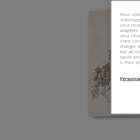
Nous util
statistiqu
vous reco
adaptées à
ceux néce
votre con
changer d
bas de ch
savoir pl
». Pour pl
Personna