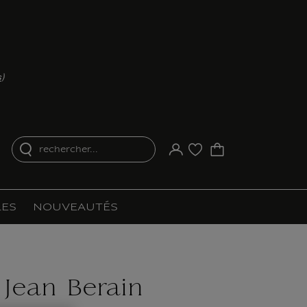
s
)
rechercher...
Votre compte
Liste d'achat
ES
NOUVEAUTÉS
 Jean Berain