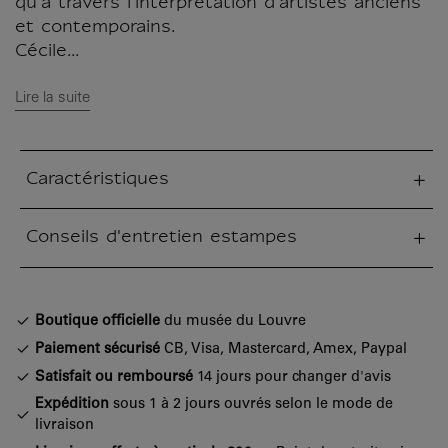
qu'à travers l'interprétation d'artistes anciens
et contemporains.
Cécile...
Lire la suite
Caractéristiques
tion fermée
Conseils d'entretien estampes
tion fermée
Boutique officielle
du musée du Louvre
Paiement sécurisé
CB, Visa, Mastercard, Amex, Paypal
Satisfait ou remboursé
14 jours pour changer d'avis
Expédition
sous 1 à 2 jours ouvrés selon le mode de
livraison