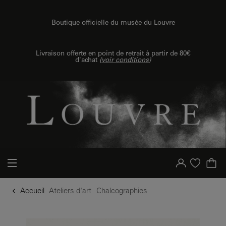
u contenu
 au menu
Boutique officielle du musée du Louvre
Livraison offerte en point de retrait à partir de 80€
d'achat
(
voir conditions
)
Votre compte
Liste d'achat
Accueil
Ateliers d'art
Chalcographies