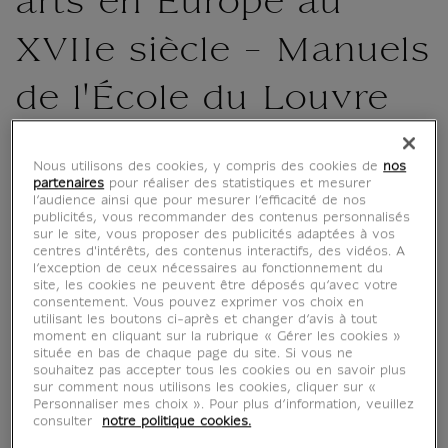
arts en Europe au
XVIIe siècle - Manuels
de l'École du Louvre
SK197523
Nous utilisons des cookies, y compris des cookies de
nos
partenaires
pour réaliser des statistiques et mesurer
l’audience ainsi que pour mesurer l’efficacité de nos
« Grand Siècle » en France, « Siècle d'or »
publicités, vous recommander des contenus personnalisés
aux Pays-Bas et en Espagne... le XVIIe siècle
sur le site, vous proposer des publicités adaptées à vos
centres d'intérêts, des contenus interactifs, des vidéos. A
est en Europe un moment d'extraordinaire
l’exception de ceux nécessaires au fonctionnement du
floraison artistique.
site, les cookies ne peuvent être déposés qu’avec votre
Dans un contexte de controverse religieuse,
consentement. Vous pouvez exprimer vos choix en
utilisant les boutons ci-après et changer d’avis à tout
alors que la guerre est presque continuelle
moment en cliquant sur la rubrique « Gérer les cookies »
dans un continent qui se reconfigure, l'époque
située en bas de chaque page du site. Si vous ne
souhaitez pas accepter tous les cookies ou en savoir plus
est marquée par...
sur comment nous utilisons les cookies, cliquer sur «
Personnaliser mes choix ». Pour plus d’information, veuillez
Lire la suite
consulter
notre politique cookies.