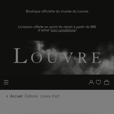
u contenu
 au menu
Boutique officielle du musée du Louvre
Livraison offerte en point de retrait à partir de 80€
d'achat
(
voir conditions
)
Votre compte
Liste d'achat
Accueil
Éditions
Livres d'art