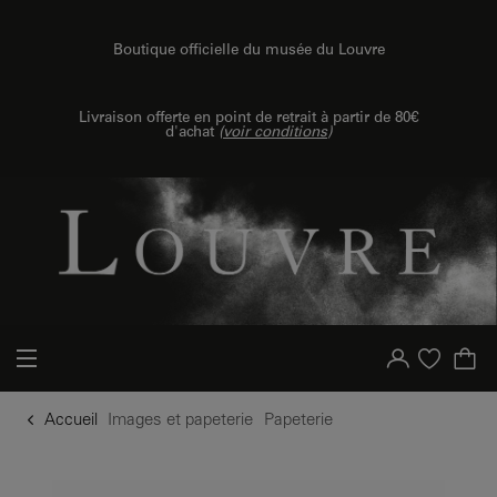
u contenu
 au menu
Boutique officielle du musée du Louvre
Livraison offerte en point de retrait à partir de 80€
d'achat
(
voir conditions
)
Votre compte
Liste d'achat
Accueil
Images et papeterie
Papeterie