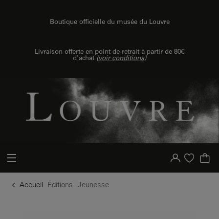
u contenu
 au menu
Boutique officielle du musée du Louvre
Livraison offerte en point de retrait à partir de 80€
d'achat
(
voir conditions
)
Votre compte
Liste d'achat
Accueil
Éditions
Jeunesse