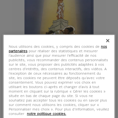
Nous utilisons des cookies, y compris des cookies de
nos
partenaires
pour réaliser des statistiques et mesurer
l’audience ainsi que pour mesurer l’efficacité de nos
publicités, vous recommander des contenus personnalisés
sur le site, vous proposer des publicités adaptées à vos
centres d'intérêts, des contenus interactifs, des vidéos. A
l’exception de ceux nécessaires au fonctionnement du
site, les cookies ne peuvent être déposés qu’avec votre
Les souris du Louvre
consentement. Vous pouvez exprimer vos choix en
utilisant les boutons ci-après et changer d’avis à tout
moment en cliquant sur la rubrique « Gérer les cookies »
T.2 Le damier de Babel
située en bas de chaque page du site. Si vous ne
souhaitez pas accepter tous les cookies ou en savoir plus
sur comment nous utilisons les cookies, cliquer sur «
MX814734
Personnaliser mes choix ». Pour plus d’information, veuillez
consulter
notre politique cookies.