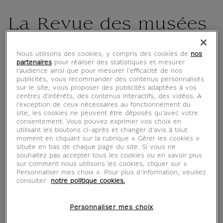
La Revue des musées
de France No 2018-1 -
Nous utilisons des cookies, y compris des cookies de
nos
partenaires
pour réaliser des statistiques et mesurer
Revue du Louvre
l’audience ainsi que pour mesurer l’efficacité de nos
publicités, vous recommander des contenus personnalisés
sur le site, vous proposer des publicités adaptées à vos
LL001801
centres d'intérêts, des contenus interactifs, des vidéos. A
l’exception de ceux nécessaires au fonctionnement du
site, les cookies ne peuvent être déposés qu’avec votre
consentement. Vous pouvez exprimer vos choix en
La revue des musées de France - Revue du
utilisant les boutons ci-après et changer d’avis à tout
Louvre présente, en cinq numéros par an,
moment en cliquant sur la rubrique « Gérer les cookies »
située en bas de chaque page du site. Si vous ne
l'actualité des musées nationaux et de
souhaitez pas accepter tous les cookies ou en savoir plus
l'ensemble des musées français.
sur comment nous utilisons les cookies, cliquer sur «
Personnaliser mes choix ». Pour plus d’information, veuillez
consulter
notre politique cookies.
Caractéristiques
tion fermée
Personnaliser mes choix