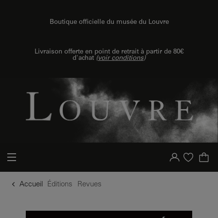
u contenu
 au menu
Boutique officielle du musée du Louvre
Livraison offerte en point de retrait à partir de 80€
d'achat
(
voir conditions
)
Votre compte
Liste d'achat
Accueil
Éditions
Revues