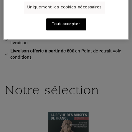
Uniquement les cookies nécessaires
Boutique officielle
du musée du Louvre
Paiement sécurisé
CB, Visa, Mastercard, Amex, Paypal
Tout accepter
Satisfait ou remboursé
14 jours pour changer d'avis
Expédition
sous 1 à 2 jours ouvrés selon le mode de
livraison
Livraison offerte à partir de 80€
en Point de retrait
voir
conditions
Notre sélection