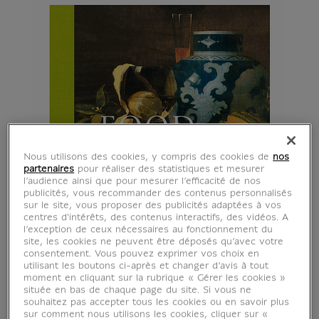
Nous utilisons des cookies, y compris des cookies de
nos
partenaires
pour réaliser des statistiques et mesurer
l’audience ainsi que pour mesurer l’efficacité de nos
publicités, vous recommander des contenus personnalisés
sur le site, vous proposer des publicités adaptées à vos
centres d'intérêts, des contenus interactifs, des vidéos. A
l’exception de ceux nécessaires au fonctionnement du
site, les cookies ne peuvent être déposés qu’avec votre
consentement. Vous pouvez exprimer vos choix en
utilisant les boutons ci-après et changer d’avis à tout
moment en cliquant sur la rubrique « Gérer les cookies »
située en bas de chaque page du site. Si vous ne
souhaitez pas accepter tous les cookies ou en savoir plus
sur comment nous utilisons les cookies, cliquer sur «