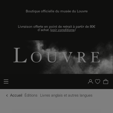
u contenu
 au menu
Boutique officielle du musée du Louvre
Livraison offerte en point de retrait à partir de 80€
d'achat
(
voir conditions
)
Votre compte
Liste d'achat
Accueil
Éditions
Livres anglais et autres langues