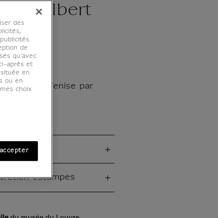
se - Albert
iser des
s
licités,
ublicités
eption de
osés qu’avec
ci-après et
 située en
es ou en
lleone de Venise par
r mes choix
.
ues
accepter
ntretien estampes