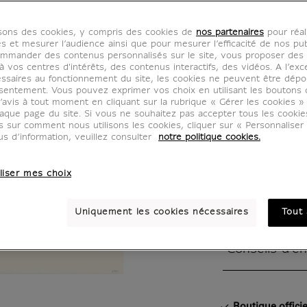
of Veni
isons des cookies, y compris des cookies de
nos partenaires
pour réal
Decari
es et mesurer l’audience ainsi que pour mesurer l’efficacité de nos pub
mmander des contenus personnalisés sur le site, vous proposer des p
 vos centres d'intérêts, des contenus interactifs, des vidéos. A l’exc
KM006982
ssaires au fonctionnement du site, les cookies ne peuvent être dép
sentement. Vous pouvez exprimer vos choix en utilisant les boutons 
’avis à tout moment en cliquant sur la rubrique « Gérer les cookies »
aque page du site. Si vous ne souhaitez pas accepter tous les cooki
Estampe du Co
us sur comment nous utilisons les cookies, cliquer sur « Personnalise
Albert Decaris
us d’information, veuillez consulter
notre politique cookies.
Burin. XXème.
liser mes choix
Caractéristiq
Uniquement les cookies nécessaires
Tout 
Section fermée
Conseils d'e
Section fermée