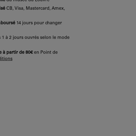
lle
du musée du Louvre
isé
CB, Visa, Mastercard, Amex,
mboursé
14 jours pour changer
 1 à 2 jours ouvrés selon le mode
e à partir de 80€
en Point de
itions