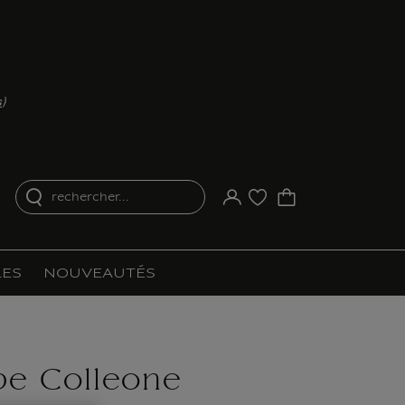
s
)
rechercher...
Votre compte
Liste d'achat
ES
NOUVEAUTÉS
e Colleone