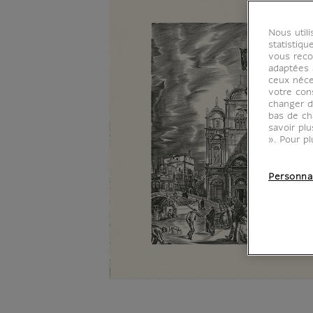
Nous util
statistiqu
vous reco
adaptées à
ceux néce
votre con
changer d
bas de ch
savoir pl
». Pour pl
Personna